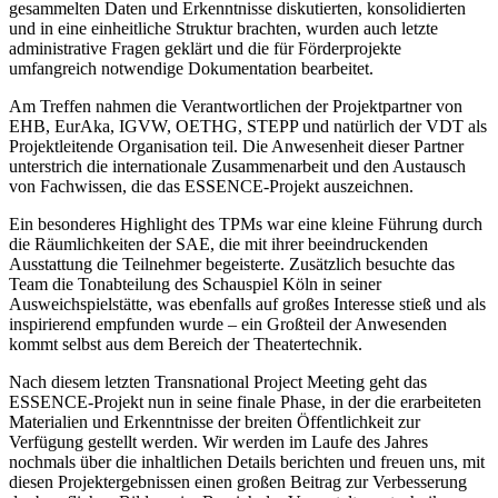
gesammelten Daten und Erkenntnisse diskutierten, konsolidierten
und in eine einheitliche Struktur brachten, wurden auch letzte
administrative Fragen geklärt und die für Förderprojekte
umfangreich notwendige Dokumentation bearbeitet.
Am Treffen nahmen die Verantwortlichen der Projektpartner von
EHB, EurAka, IGVW, OETHG, STEPP und natürlich der VDT als
Projektleitende Organisation teil. Die Anwesenheit dieser Partner
unterstrich die internationale Zusammenarbeit und den Austausch
von Fachwissen, die das ESSENCE-Projekt auszeichnen.
Ein besonderes Highlight des TPMs war eine kleine Führung durch
die Räumlichkeiten der SAE, die mit ihrer beeindruckenden
Ausstattung die Teilnehmer begeisterte. Zusätzlich besuchte das
Team die Tonabteilung des Schauspiel Köln in seiner
Ausweichspielstätte, was ebenfalls auf großes Interesse stieß und als
inspirierend empfunden wurde – ein Großteil der Anwesenden
kommt selbst aus dem Bereich der Theatertechnik.
Nach diesem letzten Transnational Project Meeting geht das
ESSENCE-Projekt nun in seine finale Phase, in der die erarbeiteten
Materialien und Erkenntnisse der breiten Öffentlichkeit zur
Verfügung gestellt werden. Wir werden im Laufe des Jahres
nochmals über die inhaltlichen Details berichten und freuen uns, mit
diesen Projektergebnissen einen großen Beitrag zur Verbesserung