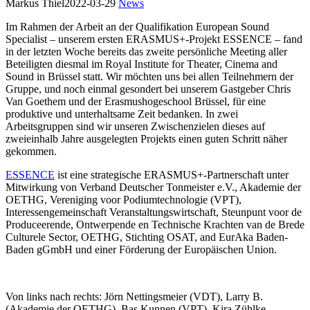
Markus Thiel
2022-03-29
News
Im Rahmen der Arbeit an der Qualifikation European Sound
Specialist – unserem ersten ERASMUS+-Projekt ESSENCE – fand
in der letzten Woche bereits das zweite persönliche Meeting aller
Beteiligten diesmal im Royal Institute for Theater, Cinema and
Sound in Brüssel statt. Wir möchten uns bei allen Teilnehmern der
Gruppe, und noch einmal gesondert bei unserem Gastgeber Chris
Van Goethem und der Erasmushogeschool Brüssel, für eine
produktive und unterhaltsame Zeit bedanken. In zwei
Arbeitsgruppen sind wir unseren Zwischenzielen dieses auf
zweieinhalb Jahre ausgelegten Projekts einen guten Schritt näher
gekommen.
ESSENCE
ist eine strategische ERASMUS+-Partnerschaft unter
Mitwirkung von Verband Deutscher Tonmeister e.V., Akademie der
OETHG, Vereniging voor Podiumtechnologie (VPT),
Interessengemeinschaft Veranstaltungswirtschaft, Steunpunt voor de
Produceerende, Ontwerpende en Technische Krachten van de Brede
Culturele Sector, OETHG, Stichting OSAT, and EurAka Baden-
Baden gGmbH und einer Förderung der Europäischen Union.
Von links nach rechts: Jörn Nettingsmeier (VDT), Larry B.
(Akademie der OETHG), Bas Kunnen (VPT), Kira Zühlke